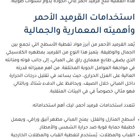
هذه العملية تُنتج قرميد أحمر عالي الجودة يدوم لسنوات طويلة.
استخدامات القرميد الأحمر
وأهميته المعمارية والجمالية
يُعد القرميد الأحمر من أبرز مواد تغطية الأسطح التي تجمع بين
الجمال والوظيفة. يتميز هذا النوع من القرميد بمظهره الكلاسيكي
الذي يضفي طابع معماري راقٍ على المباني، إلى جانب قوته ومتانته
في مواجهة العوامل الجوية المختلفة. من أهم مميزاته قدرته
العالية على العزل الحراري، حيث يساعد في تقليل درجات الحرارة
داخل المباني خلال الصيف، ويحافظ على الدفء شتاءً، وبالتالي
فهو مثالي خصوصاً في في البيئات المتقلبة.
تتعدد استخدامات قرميد أحمر، ليك أهم استخداماته:
أسطح المنازل والفلل: يمنح المباني مظهر أنيق وراقي، ويعمل
كطبقة حماية قوية ضد حرارة الشمس والأمطار.
القباب والمظلات: يُستخدم لتغطية القباب والمظلات الخارجية