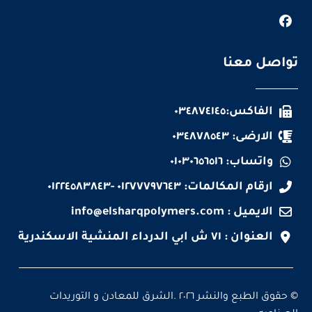
تواصل معنا
الفاكس:٠٣٤٨٧٤١٤٥
الارضى: ٠٣٤٨٧٨٥٤٣
واتساب: ٠١٠٣٠٦٥٦٥١٦
ارقام المكالمات: ٠١٢٧٧٧٩٧٦٤٣ -٠١٢٢٤٥٨٣٨٤٣
الايميل :
info@elsharqpolymers.com
العنوان : ٧١ ش ابي الدرداء المنشية الاسكندرية
© حقوق الطبع والنشر ٢٠٢٦ .الشرق للمعادن و التوريدات