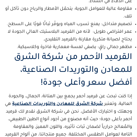
على الدفء في الشتاء.
مقاومة عالية للعوامل الجوية: يتحمّل الأمطار والرياح دون تآكل أو
تلف.
تصميم متداخل: يمنع تسرب المياه ويوفّر ثباتًا قويًا على السطح.
عمر افتراضي طويل: لأنه من القرميد البلاستيك العالي الجودة لا
يحتاج لصيانة متكررة مقارنة بالقرميد التقليدي.
مظهر جمالي راقٍ: يضفي لمسة معمارية فاخرة وكلاسيكية.
القرميد الأحمر من شركة الشرق
للمعادن والتوريدات الصناعية،
أفضل سعر وأعلى جودة!
إذا كنت تبحث عن قرميد أحمر يجمع بين المتانة، الجمال، والجودة
العالية، وتعتبر
شركة الشرق للمعادن والتوريدات الصناعية
هي
وجهتك و اختيارك الأفضل. نحن في شركة الشرق نقدم لك قرميد
أحمر بأعلى جودة؛ حيث أنه مصنوع من أجود أنواع الطين الطبيعي،
والمُعالج حرارياً لضمان ثبات تأثيره، واللون المميز، والمقاومة
التامة لعوامل الطقس المختلفة. جميع منتجاتنا، من ألواح القرميد