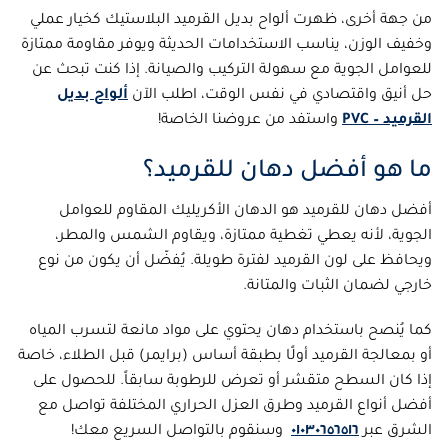
من جهة أخرى، ظهرت ألواح بديل القرميد البلاستيك كخيار عملي
وخفيف الوزن، يناسب الاستخدامات الحديثة ويوفر مقاومة ممتازة
للعوامل الجوية مع سهولة التركيب والصيانة. إذا كنت تبحث عن
حل أنيق واقتصادي في نفس الوقت، اطلب الآن
ألواح بديل
القرميد – PVC
واستفد من عروضنا الخاصة!
ما هو أفضل دهان للقرميد؟
أفضل دهان للقرميد هو الدهان الأكريليك المقاوم للعوامل
الجوية، لأنه يعطي تغطية ممتازة، ويقاوم الشمس والمطر،
ويحافظ على لون القرميد لفترة طويلة. يُفضّل أن يكون من نوع
خارجي لضمان الثبات والمتانة.
كما يُنصح باستخدام دهان يحتوي على مواد مانعة لتسرب المياه
أو بمعالجة القرميد أولًا بطبقة أساس (برايمر) قبل الطلاء، خاصة
إذا كان السطح متقشر أو تعرض للرطوبة سابقاً. للحصول على
أفضل أنواع القرميد وطرق العزل الحراري المختلفة تواصل مع
الشرق عبر
٠١٠٣٠٦٥٦٥١٦
وسنقوم بالتواصل السريع معك!