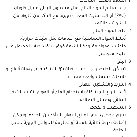
استلام وفحص الخامات
يتم استلام المواد الخام، مثل مسحوق البولي فينيل كلورايد
(PVC) أو البلاستيك المعاد تدويره، مع التأكد من خلوها من
الشوائب والتلف.
خلط المواد الخام
تُخلط المواد الأساسية مع إضافات مثل مثبتات حرارية،
ملونات، ومواد مقاومة للأشعة فوق البنفسجية، للحصول على
خليط متجانس.
البثق
يُسخّن الخليط ويمرر عبر ماكينة بثق لتشكيله على هيئة ألواح أو
بلاطات بسمك وأبعاد محددة.
التبريد والتشكيل النهائي
تُبرد الألواح المشكلة باستخدام الماء أو الهواء لتثبيت الشكل
النهائي وضمان الصلابة.
التشطيب والفحص
يُجرى فحص دقيق للمنتج النهائي للتأكد من الجودة، ويمكن
إضافة طبقة نهائية لامعة أو مقاومة للعوامل الجوية حسب
الحاجة.