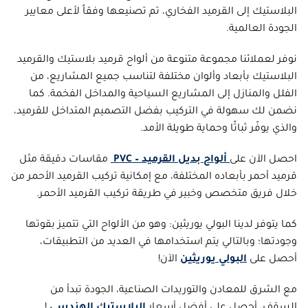
البلاستيك إلى القرميد الفخاري، تم تصنيعها وفقاً لأعلى معايير
الجودة العالمية.
نوفر لعملائنا مجموعة متنوعة من ألواح قرميد بلاستيك والقرميد
البلاستيك بأبعاد وألوان مختلفة لتناسب جميع المشاريع، من
الفلل والمنازل إلى المشاريع السياحية والمداخل الفخمة. كما
نضمن لك سهولة في التركيب بفضل التصميم المتداخل للقرميد،
والذي يوفّر ثباتًا وحماية طويلة الأمد.
احصل الآن على
ألواح بديل القرميد – PVC
مقاسات دقيقة مثل
قرميد أحمر بأبعاده المختلفة، مع إمكانية تركيب القرميد الأحمر من
خلال فريق متخصص وخبير في طريقة تركيب القرميد الأحمر.
كما يتوفر لدينا البولي يوريثين: وهو من الألواح التي تتميز بقوتها
وجودتها؛ وبالتالي يتم استخدامها في العديد من التطبيقات،
أحصل على
البولي يوريثين
الآن!
مع الشرق للمعادن والتوريدات الصناعية، الجودة تبدأ من
السقف، أحصل على أفضل أسعار
البلاستيك الهندسي
!