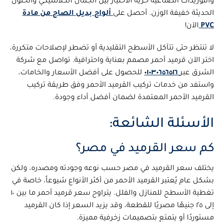
والتوريدات الصناعية حرية الاختيار بين الجمال الكلاسيكي والحلول
الحديثة خفيفة الوزن. أحصل على
ألواح بديل الصاج من مادة
PVC
الآن!
لا تنتظر حتى تتآكل الأسطح التقليدية أو تضطر لإصلاحات متكررة،
اختر الآن قرميد أحمر مصمم بعناية واحترافية. تواصل مع شركة
الشرق عبر
٠١٠٣٠٦٥٦٥١٦
للحصول على أفضل الأسعار والخامات،
واستفد من خدمات تركيب القرميد الأحمر وفق طريقة تركيب
القرميد الأحمر المعتمدة لضمان أفضل أداء وجودة.
الأسئلة الشائعة:
كم سعر القرميد في مصر؟
يختلف سعر القرميد في مصر حسب نوعه وجودته ومصدره، ولكن
بشكل عام يُعتبر القرميد الأحمر من أكثر الأنواع شيوعاً، خاصة في
تغطية الأسطح للمنازل والفلل. يتراوح سعر قرميد أحمر ما بين ١٠
إلى ٢٥ جنيهًا مصريًا للقطعة، وقد يزيد السعر إذا كان القرميد
مستوردًا أو يتمتع بتصميمات زخرفية مميزة.