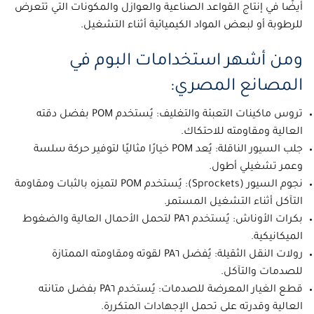
أيضًا في إنتاج القواعد الصناعية والعوازل والمكونات التي تتعرض
للرطوبة أو لبعض المواد الكيميائية أثناء التشغيل.
ومن أشهر استخدامات البوم في
المصانع المصري:
تروس ماكينات التعبئة والتغليف: يُستخدم POM بفضل دقته
العالية ومقاومته للاحتكاك.
جلب السيور الناقلة: يُعد POM خيارًا مثاليًا لتوفير حركة سلسة
وعمر تشغيلي أطول.
نجوم السيور (Sprockets): يُستخدم POM لتميزه بالثبات ومقاومة
التآكل أثناء التشغيل المستمر.
بكرات الأوناش: يُستخدم PA٦ لتحمل الأحمال العالية والضغوط
الميكانيكية.
رولات النقل الثقيلة: يُفضل PA٦ لقوته ومقاومته الممتازة
للصدمات والتآكل.
قطع الغيار المعرضة للصدمات: يُستخدم PA٦ بفضل متانته
العالية وقدرته على تحمل الإجهادات المتكررة.