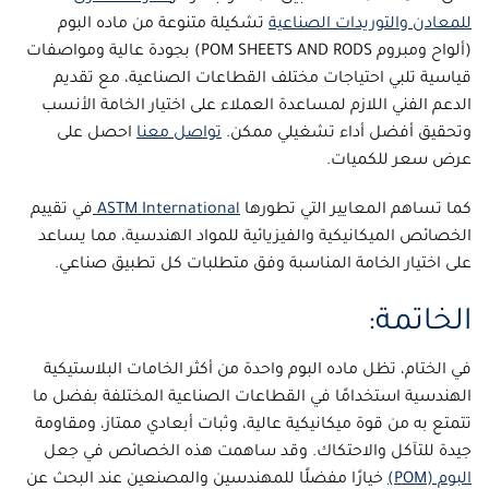
للمعادن والتوريدات الصناعية
تشكيلة متنوعة من
ماده البوم
(ألواح ومبروم POM SHEETS AND RODS) بجودة عالية ومواصفات
قياسية تلبي احتياجات مختلف القطاعات الصناعية، مع تقديم
الدعم الفني اللازم لمساعدة العملاء على اختيار الخامة الأنسب
وتحقيق أفضل أداء تشغيلي ممكن.
تواصل معنا
احصل على
عرض سعر للكميات.
كما تساهم المعايير التي تطورها
ASTM International
في تقييم
الخصائص الميكانيكية والفيزيائية للمواد الهندسية، مما يساعد
على اختيار الخامة المناسبة وفق متطلبات كل تطبيق صناعي.
الخاتمة:
في الختام، تظل
ماده البوم
واحدة من أكثر الخامات البلاستيكية
الهندسية استخدامًا في القطاعات الصناعية المختلفة بفضل ما
تتمتع به من قوة ميكانيكية عالية، وثبات أبعادي ممتاز، ومقاومة
جيدة للتآكل والاحتكاك. وقد ساهمت هذه الخصائص في جعل
البوم (POM)
خيارًا مفضلًا للمهندسين والمصنعين عند البحث عن