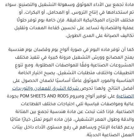
مادة تجمع بين الأداء الموثوق وسهولة التشغيل والتصنيع. سواء
تم استخدامها في إنتاج التروس، أو المحامل، أو البكرات، أو
مختلف الأجزاء الميكانيكية الدقيقة، فإن
خامة بوم
توفر حلولًا
عملية واقتصادية تساعد على تحسين كفاءة المعدات وتقليل
تكاليف الصيانة على المدى الطويل.
كما أن توفر
ماده البوم
في صورة ألواح بوم و
قضبان بوم هندسية
يمنح المصانع وورش التشغيل مرونة كبيرة في تنفيذ مختلف
المشروعات الصناعية وفقًا للمواصفات المطلوبة. ومع تنوع
التطبيقات واختلاف متطلبات التشغيل، يصبح اختيار الخامة
المناسبة والمورد الموثوق عاملًا أساسيًا لضمان الحصول على
أفضل النتائج. ولهذا تحرص
شركة الشرق للمعادن والتوريدات
الصناعية
على توفير ألواح ومبروم POM SHEETS AND RODS بجودة
عالية ومواصفات قياسية تلبي احتياجات مختلف القطاعات
الصناعية. فإذا كنت تبحث عن مادة هندسية تجمع بين المتانة
والدقة وطول العمر التشغيلي، فإن
ماده البوم
تمثل خيارًا مثاليًا
يدعم كفاءة الإنتاج ويساهم في رفع مستوى الأداء داخل بيئات
العمل الصناعية الحديثة.