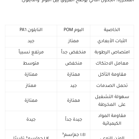
المتكررة، الجدول التالي يوضح الفروق بين البوم والنايلون:
الخاصية
البوم POM
النايلون PA٦
الثبات الأبعادي
ممتاز
جيد
امتصاص الرطوبة
منخفض جداً
مرتفع نسبياً
معامل الاحتكاك
منخفض
متوسط
مقاومة التآكل
ممتازة
ممتازة
تحمل الصدمات
جيد
ممتاز
سهولة التشغيل
ممتازة
ممتازة
على المخرطة
مقاومة المواد
جيدة جداً
جيدة
الكيميائية
١.٤١ جم/سم³
الوزن النوعي
١.١٤ جم/سم³ تقريبًا