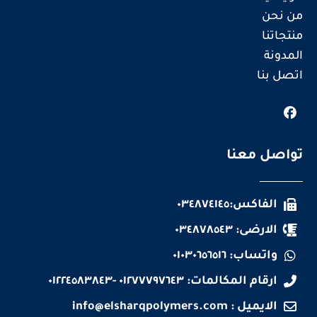
من نحن
منتجاتنا
المدونة
اتصل بنا
تواصل معنا
الفاكس:٠٣٤٨٧٤١٤٥
الارضى: ٠٣٤٨٧٨٥٤٣
واتساب: ٠١٠٣٠٦٥٦٥١٦
ارقام المكالمات: ٠١٢٧٧٧٩٧٦٤٣ -٠١٢٢٤٥٨٣٨٤٣
الايميل :
info@elsharqpolymers.com