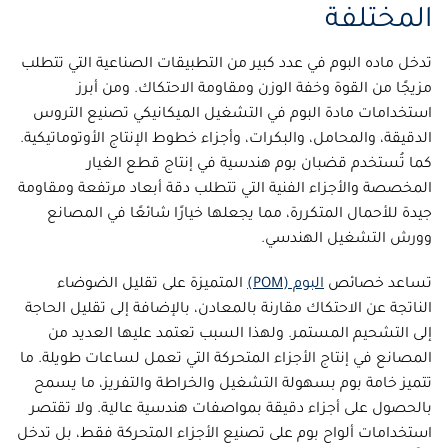
المختلفة
تدخل
ماده البوم
في عدد كبير من التطبيقات الصناعية التي تتطلب
مزيجًا من القوة وخفة الوزن ومقاومة الاحتكاك. ومن أبرز
ا
ستخدامات مادة البوم في التشغيل الميكانيكي
تصنيع التروس
الدقيقة، والمحامل، والبكرات، وأجزاء خطوط الإنتاج الأوتوماتيكية.
كما تُستخدم
قضبان بوم هندسية
في إنتاج قطع الغيار
المخصصة والأجزاء الفنية التي تتطلب دقة أبعاد مرتفعة ومقاومة
جيدة للأحمال المتكررة، مما يجعلها خيارًا شائعًا في المصانع
وورش التشغيل الهندسي.
تساعد خصائص
البوم (POM)
المتميزة على تقليل الضوضاء
الناتجة عن الاحتكاك مقارنة بالمعادن، بالإضافة إلى تقليل الحاجة
إلى التشحيم المستمر. ولهذا السبب تعتمد عليها العديد من
المصانع في إنتاج الأجزاء المتحركة التي تعمل لساعات طويلة. ما
تتميز
خامة بوم
بسهولة التشغيل والخراطة والتفريز، ما يسمح
بالحصول على أجزاء دقيقة بمواصفات هندسية عالية. ولا تقتصر
استخدامات
ألواح بوم
على تصنيع الأجزاء المتحركة فقط، بل تدخل