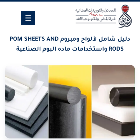
دليل شامل لألواح ومبروم POM SHEETS AND
RODS واستخدامات ماده البوم الصناعية
٢٧ يونيو، ٢٠٢٦