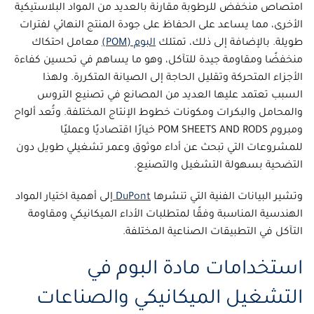
امتصاص منخفض للرطوبة مقارنة بالعديد من المواد البلاستيكية
الأخرى، مما يساعد على الحفاظ على جودة المنتج النهائي لفترات
طويلة. بالإضافة إلى ذلك، تمتلك
البوم (POM)
معامل احتكاك
منخفضًا ومقاومة جيدة للتآكل، وهو ما يساهم في تحسين كفاءة
الأجزاء المتحركة وتقليل الحاجة إلى الصيانة المتكررة. ولهذا
السبب تعتمد عليها العديد من المصانع في تصنيع التروس
والمحامل والبكرات ومكونات خطوط الإنتاج المختلفة. وتُعد
ألواح
ومبروم POM SHEETS AND RODS
خيارًا اقتصاديًا وعمليًا
للمشروعات التي تبحث عن أداء موثوق وعمر تشغيلي طويل دون
التضحية بسهولة التشغيل والتصنيع.
وتشير البيانات الفنية التي تنشرها
DuPont
إلى أهمية اختيار المواد
الهندسية المناسبة وفقًا لمتطلبات الأداء الميكانيكي ومقاومة
التآكل في التطبيقات الصناعية المختلفة.
استخدامات مادة البوم في
التشغيل الميكانيكي والصناعات