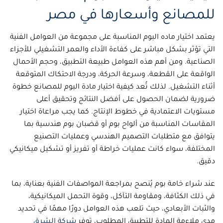
للمصانع وأسعارها في مصر
يعتمد اختيار
ماده البوم
المناسبة على مجموعة من العوامل الفنية
التي تؤثر بشكل مباشر على كفاءة الأداء والعمر التشغيلي للأجزاء
الصناعية. ومن أهم هذه العوامل طبيعة التطبيق، وحجم الأحمال
الواقعة على القطعة، وسرعة الحركة، ودرجة الاحتكاك المتوقعة
أثناء التشغيل. لذلك تُعد
كيفية اختيار مادة البوم للمصانع
خطوة
ضرورية لضمان الحصول على أفضل النتائج وتحقيق أعلى
مستويات الاعتمادية في خطوط الإنتاج. كما يجب مراعاة اختيار
المقاسات المناسبة من ألواح بوم أو
قضبان بوم هندسية
بما
يتوافق مع متطلبات التصميم الهندسي وعمليات التصنيع
المختلفة، سواء كانت عمليات خراطة أو تفريز أو تشكيل ميكانيكي
دقيق.
عند شراء
خامة بوم
يُنصح بمراجعة المواصفات الفنية بعناية، بما
في ذلك الكثافة، ومقاومة التآكل، وقوة التحمل الميكانيكية،
والثبات الأبعادي، حيث تلعب هذه العوامل دورًا مهمًا في تحديد
مدى ملاءمة المادة للتطبيق المطلوب، توفر
شركة الشرق