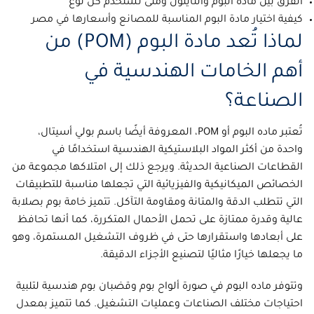
الفرق بين مادة البوم والنايلون ومتى تستخدم كل نوع
كيفية اختيار مادة البوم المناسبة للمصانع وأسعارها في مصر
لماذا تُعد مادة البوم (POM) من
أهم الخامات الهندسية في
الصناعة؟
تُعتبر
ماده البوم
أو
POM
، المعروفة أيضًا باسم
بولي أسيتال
،
واحدة من أكثر المواد البلاستيكية الهندسية استخدامًا في
القطاعات الصناعية الحديثة. ويرجع ذلك إلى امتلاكها مجموعة من
الخصائص الميكانيكية والفيزيائية التي تجعلها مناسبة للتطبيقات
التي تتطلب الدقة والمتانة ومقاومة التآكل. تتميز
خامة بوم
بصلابة
عالية وقدرة ممتازة على تحمل الأحمال المتكررة، كما أنها تحافظ
على أبعادها واستقرارها حتى في ظروف التشغيل المستمرة، وهو
ما يجعلها خيارًا مثاليًا لتصنيع الأجزاء الدقيقة.
وتتوفر
ماده البوم
في صورة
ألواح بوم
و
قضبان بوم هندسية
لتلبية
احتياجات مختلف الصناعات وعمليات التشغيل. كما تتميز بمعدل