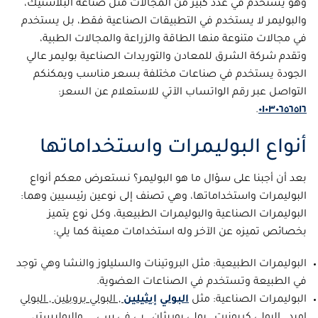
وهو يستخدم في عدد كبير من المجالات مثل صناعة البلاستيك،
والبوليمر لا يستخدم في التطبيقات الصناعية فقط، بل يستخدم
في مجالات متنوعة منها الطاقة والزراعة والمجالات الطبية،
وتقدم شركة الشرق للمعادن والتوريدات الصناعية بوليمر عالي
الجودة يستخدم في صناعات مختلفة بسعر مناسب ويمكنكم
التواصل عبر رقم الواتساب الآتي للاستعلام عن السعر:
.
٠١٠٣٠٦٥٦٥١٦
أنواع البوليمرات واستخداماتها
بعد أن أجبنا على سؤال ما هو البوليمر؟ نستعرض معكم أنواع
البوليمرات واستخداماتها، وهي تصنف إلى نوعين رئيسيين وهما:
البوليمرات الصناعية والبوليمرات الطبيعية، وكل نوع يتميز
بخصائص تميزه عن الآخر وله استخدامات معينة كما يلي:
البوليمرات الطبيعية: مثل البروتينات والسليلوز والنشا وهي توجد
في الطبيعة وتستخدم في الصناعات العضوية.
البوليمرات الصناعية: مثل
البولي
إيثيلين
, البولي بروبلين , البولي
اميد , البولي كربونيت , بولي يوريثان , بي في سي ,
والبوليستر،