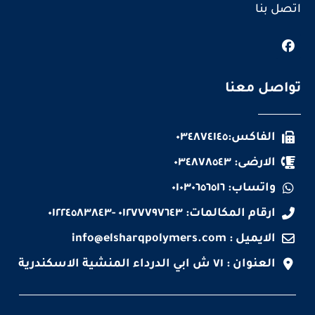
اتصل بنا
تواصل معنا
الفاكس:٠٣٤٨٧٤١٤٥
الارضى: ٠٣٤٨٧٨٥٤٣
واتساب: ٠١٠٣٠٦٥٦٥١٦
ارقام المكالمات: ٠١٢٧٧٧٩٧٦٤٣ -٠١٢٢٤٥٨٣٨٤٣
الايميل :
info@elsharqpolymers.com
العنوان : ٧١ ش ابي الدرداء المنشية الاسكندرية