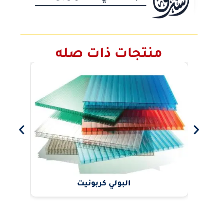
منتجات ذات صله
البولي كربونيت