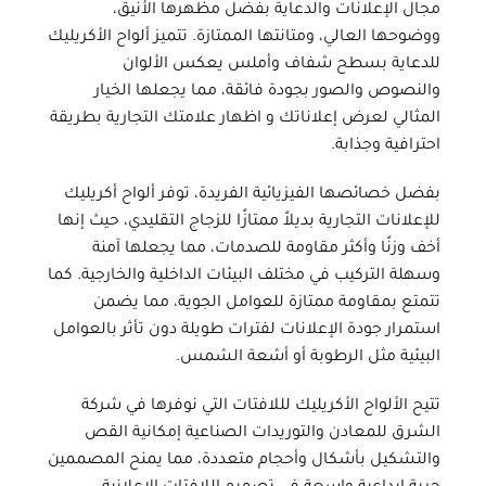
مجال الإعلانات والدعاية بفضل مظهرها الأنيق،
ووضوحها العالي، ومتانتها الممتازة. تتميز
ألواح الأكريليك
للدعاية
بسطح شفاف وأملس يعكس الألوان
والنصوص والصور بجودة فائقة، مما يجعلها الخيار
المثالي لعرض إعلاناتك و اظهار علامتك التجارية بطريقة
احترافية وجذابة.
بفضل خصائصها الفيزيائية الفريدة، توفر
ألواح أكريليك
للإعلانات التجارية
بديلاً ممتازًا للزجاج التقليدي، حيث إنها
أخف وزنًا وأكثر مقاومة للصدمات، مما يجعلها آمنة
وسهلة التركيب في مختلف البيئات الداخلية والخارجية. كما
تتمتع بمقاومة ممتازة للعوامل الجوية، مما يضمن
استمرار جودة الإعلانات لفترات طويلة دون تأثر بالعوامل
البيئية مثل الرطوبة أو أشعة الشمس.
تتيح
الألواح الأكريليك لللافتات
التي نوفرها في شركة
الشرق للمعادن والتوريدات الصناعية
إمكانية القص
والتشكيل بأشكال وأحجام متعددة، مما يمنح المصممين