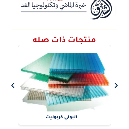
منتجات ذات صله
البولي كربونيت