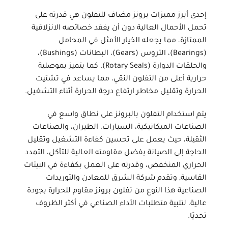
إحدى أبرز مميزات
برونز مضاف للتفلون
هي قدرته على
تحمل الأحمال العالية دون أن يفقد خصائصه الانزلاقية
الممتازة، مما يجعله الخيار الأمثل في المحامل
(Bearings)، التروس (Gears)، البطانات (Bushings)،
والحلقات الدوارة (Rotary Seals). كما يتميز بموصلية
حرارية أعلى من التفلون النقي، مما يساعد في تشتيت
الحرارة وتقليل مخاطر ارتفاع درجة الحرارة أثناء التشغيل.
يتم استخدام
التفلون بالبرونز
على نطاق واسع في
الصناعات الميكانيكية، السيارات، الطيران، والصناعات
الثقيلة، حيث يعمل على تحسين كفاءة التشغيل وتقليل
الحاجة إلى الصيانة بفضل مقاومته العالية للتآكل، التمدد
الحراري المنخفض، وقدرته على العمل بكفاءة في البيئات
القاسية, وتقدم
شركة الشرق للمعادن والتوريدات
الصناعية
هذا النوع من تفلون برونز مقاوم للحرارة بجودة
عالية، لتلبية متطلبات الأداء الصناعي في أكثر الظروف
تحديًا.