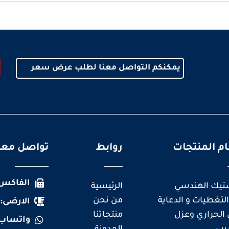
يمكنكم التواصل معنا لطلب عرض سعر
م المنتجات
روابط
تواصل معن
الفاكس:٤٨٧٤١٤٥
ستيك الهندسي
الرئيسية
التغطيات و الدعاية
من نحن
الارضى: ٣٤٨٧٨٥٤٣
 الحراري وعزل
منتجاتنا
واتساب: ٣٠٦٥٦٥١٦