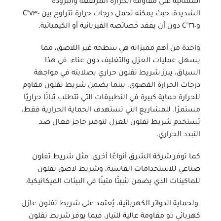
استثنائية على مقاومة الحرارة المرتفعة والبرودة
الشديدة، حيث يمكنه تحمل درجات حرارة تتراوح بين -٧٣°C
و٢٦٠°C دون أن يفقد خصائصه الفيزيائية أو الكيميائية.
واحدة من أهم مميزاته هي سطحه غير اللاصق، مما
يسهل عمليات العزل والتغليف دون عناء. في هذا
السياق، يبرز
شريط تفلون حراري
بصلابته في مواجهة
درجات الحرارة القصوى، بينما يضمن
شريط تفلون مقاوم
للحرارة
حماية كبيرة في التطبيقات التي تتطلب ثباتًا حراريًا
مستمرًا. للمشاريع التي تستهدف الحماية الحرارية فقط،
يُستخدم
شريط تفلون للعزل
لتوفير حاجز فعال ضد
التبدد الحراري.
كما توفر
شركة الشرق
أنواعًا أخرى، مثل شريط تفلون
صناعي للاستخدامات القاسية،
وشريط لاصق تفلون
للماكينات
الذي يضمن تثبيتًا متينًا في البيئات الميكانيكية.
ولحماية الدوائر الكهربائية، يُعتمد على
شريط تفلون عازل
كهربائي
ذو مقاومة عالية للتيار، فيما يوفر شريط تفلون