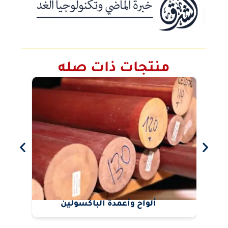
منتجات ذات صله
ألواح وأعمدة الباكسولين