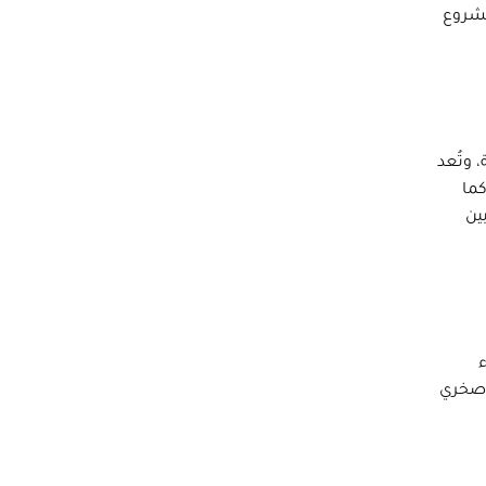
مشروع
 وتُعد
كما
ين
ء
صخري