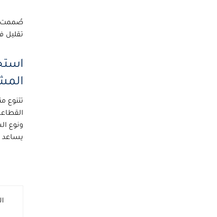
صُممت خ
تقليل فق
استخ
المش
تتنوع م
القطاعا
ونوع ال
يساعد عل
ال