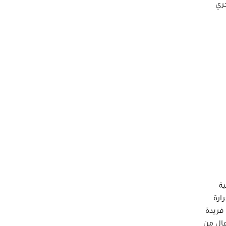
ري
ة
ارة
فريدة
الٍ من