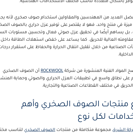
وفر بأشكال متعددة تناسب مختلف الاستخدامات الهندسية.
فضل العديد من المهندسين والمقاولين استخدام
صوف صخري
لأنه يج
ميزة في منتج واحد، فهو لا يقتصر على توفير
عزل حراري بالصوف الصخ
بل يساهم أيضًا في تحقيق
عزل صوتي
فعال وتحسين مستويات السل
اومته العالية للحريق. كما يساعد على خفض استهلاك الطاقة داخل ا
ت الصناعية من خلال تقليل انتقال الحرارة والحفاظ على استقرار درجات
لداخلية.
ح المواد الفنية المنشورة من شركة
ROCKWOOL
أن الصوف الصخري
 على نطاق واسع في تطبيقات العزل الحراري والصوتي وحماية المنش
لحريق في مختلف القطاعات الصناعية والتجارية.
ع منتجات الصوف الصخري وأهم
امات لكل نوع
كة الشرق
مجموعة متكاملة من منتجات
الصوف الصخري
لتناسب مخت