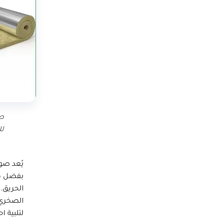
صو
لل
يُعد
صو
بفضل كف
الحريق. 
لتلبية 