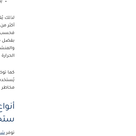
يت
لذلك يُ
أكثر من 
فحسب، 
بفضل مق
والمنشآ
الحرارة ا
كما توض
يُستخدم
مخاطر ا
أنوا
ستخد
توفر
شر