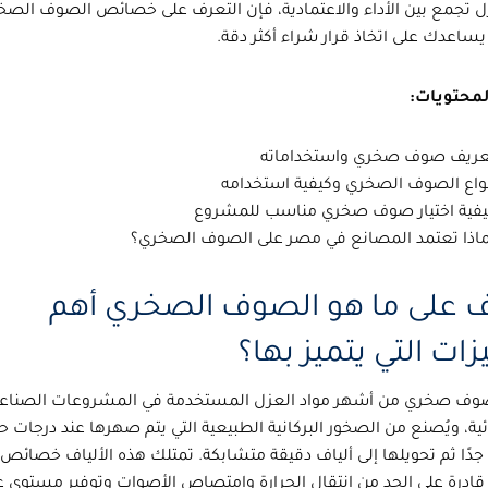
ل تجمع بين الأداء والاعتمادية، فإن التعرف على خصائص الصوف الصخ
يساعدك على اتخاذ قرار شراء أكثر دقة.
لمحتويات:
عريف صوف صخري واستخداماته
واع الصوف الصخري وكيفية استخدامه
فية اختيار صوف صخري مناسب للمشروع
اذا تعتمد المصانع في مصر على الصوف الصخري؟
 على ما هو الصوف الصخري أهم
زات التي يتميز بها؟
وف صخري
من أشهر مواد العزل المستخدمة في المشروعات الصناعي
ية، ويُصنع من الصخور البركانية الطبيعية التي يتم صهرها عند درجات حر
جدًا ثم تحويلها إلى ألياف دقيقة متشابكة. تمتلك هذه الألياف خصائص 
قادرة على الحد من انتقال الحرارة وامتصاص الأصوات وتوفير مستوى ع