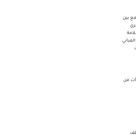
مع بين
ري
امة
لمباني
آت من
لف