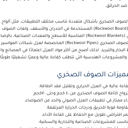
ضد الحرائق.
الصوف الصخري بأشكال متعددة تناسب مختلف التطبيقات، مثل
ألواح
مة في الجدران والأسقف، و
لفات الصوف
(Rockwool Blankets) المناسبة للأسطح والمعدات الصناعية، بالإضافة إلى
الصوف الصخري
(Rockwool Pipes) المخصصة لعزل شبكات المواسير
بخار والتبريد. لذلك أصبح من أكثر مواد العزل اعتمادًا في المصانع وال
 والمشروعات الهندسية التي تتطلب كفاءة عالية وعمرًا تشغيليًا طويلًا.
 مميزات الصوف الصخري
اءة عالية في
العزل الحراري
وتقليل فقد الطاقة.
رواح كثافة الصوف الصخري من ٤٠ كجم وحتى ١٢٠كجم.
اء ممتاز في تطبيقات
العزل الصوتي
والحد من الضوضاء.
اومة قوية للحريق ودرجات الحرارة المرتفعة.
ر افتراضي طويل مع الحفاظ على كفاءة الأداء.
اسب للمشروعات الصناعية والتجارية والسكنية.