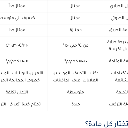
ل الحراري
ممتاز
ممتاز جداً
ل الصوتي
ممتاز
ضعيف الي متوسط
مة الحريق
ممتازة
ممتاز جدا
درجة حرارة
من C° حتى ٦٥٠°
١٢٦٠°C- ١٤٣٠ °C
 تقريبية
فة المتاحة
٤٠-١٥٠ كجم/م³
٦٤-١٦٠ كجم/م³
تخدامات
دكتات التكييف، المواسير،
الأفران، البويلرات، المس
شائعة
الغلايات، غرف الماكينات
خطوط المعالجة الحرار
لتكلفة
متوسطة
الأعلي تكلفة
 التركيب
جيدة
تحتاج خبرة أكبر في التر
ختار كل مادة؟