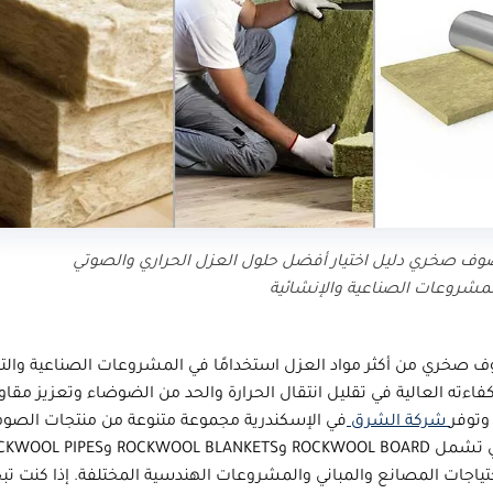
ف صخري دليل اختيار أفضل حلول العزل الحراري والصوتي
مشروعات الصناعية والإنشائية
ف صخري
من أكثر مواد العزل استخدامًا في المشروعات الصناعية والتج
اءته العالية في تقليل انتقال الحرارة والحد من الضوضاء وتعزيز مقاو
وتوفر
شركة الشرق
في الإسكندرية مجموعة متنوعة من منتجات الصو
الصخري تشمل ROCKWOOL BOARD وROCKWOOL BLANKETS وPES
احتياجات المصانع والمباني والمشروعات الهندسية المختلفة. إذا كنت ت