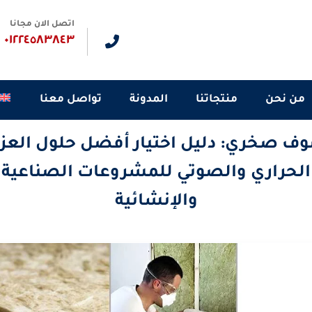
اتصل الان مجانا
٠١٢٢٤٥٨٣٨٤٣
من نحن
منتجاتنا
المدونة
تواصل معنا
ف صخري: دليل اختيار أفضل حلول العز
الحراري والصوتي للمشروعات الصناعية
والإنشائية