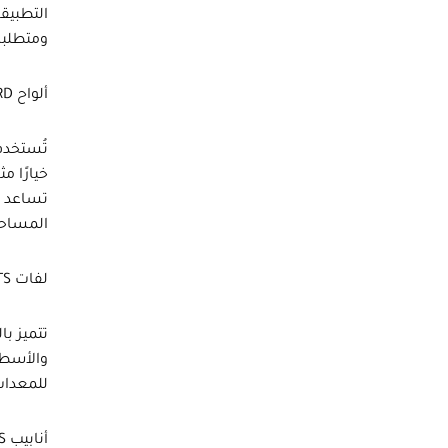
التطبيق
ومتطلبا
ألواح ROCKWOOL BOARD
تُستخدم
خيارًا م
تساعد
أ
المساحا
لفات ROCKWOOL BLANKETS
تتميز با
والأسطح
للمعدات
أنابيب ROCKWOOL PIPES