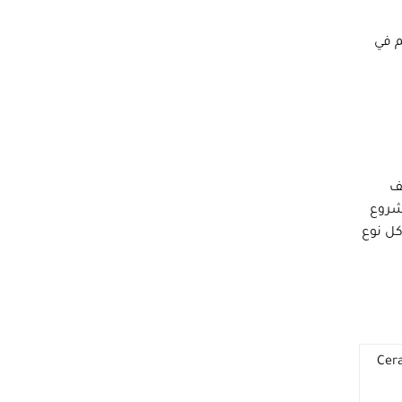
م في
ف
مشروع
كل نوع
ايبر Ceramic