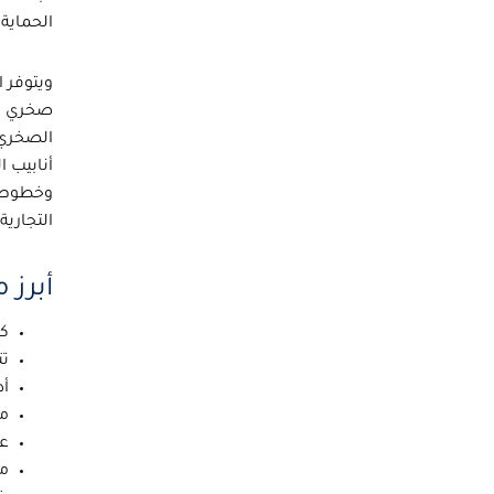
الحماية 
ويتوفر 
صخري
(Rockwool Board) المستخد
الصخري
أنابيب 
وخطوط ال
التجارية
أبرز
كف
تت
أد
مق
عم
من