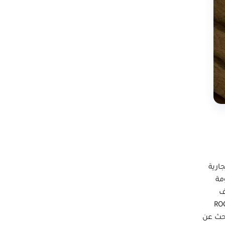
ارية
مة
ف
ROCKWOOL PI
بحث عن