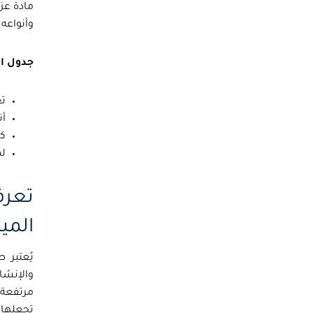
مادة عز
وأنواعه 
جدول ا
ت
أن
كي
لم
تعرف
الميي
يُعتبر
ص
والإنشائ
مرتفعة 
تجعلها 